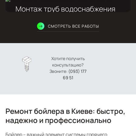
Монтаж
обслуживание
Установка сантехники в Ванной на Троещине
Монтаж труб водоснабжения
Монтаж
обслуживание
и теплого пола
СМОТРЕТЬ ВСЕ РАБОТЫ
Работа под ключ в Киеве
Монтаж
обслуживание
Хотите получить
консультацию?
Звоните:
(093) 177
69 51
Ремонт бойлера в Киеве: быстро,
надежно и профессионально
Бойлер – важный элемент системы горячего