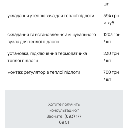
шт
укладання утеплювача для теплої підлоги
594 грн
м.куб
складання та встановлення змішувального
1203 грн
вузла для теплої підлоги
/ шт
установка, підключення термодатчика
230 грн
теплої підлоги
/ шт
монтаж регуляторів теплої підлоги
700 грн
/ шт
Хотите получить
консультацию?
Звоните:
(093) 177
69 51