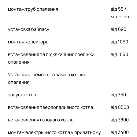
монтаж труб опалення
від 55 /
м. погон
установка байпасу
від 690
монтаж колектора
від 1050
встановлення та підключення гребінки
від 1050
опалення
Установка, ремонт та заміна котлів
опалення
запуск котла
від 750
встановлення твердопаливного котла
від 8500
встановлення газового котла
від 3800
монтаж електричного котла у приватному
від 3400