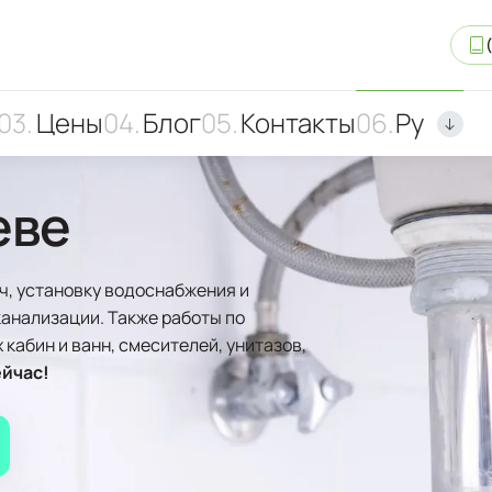
Цены
Блог
Контакты
Ру
еве
ч, установку водоснабжения и
канализации. Также работы по
 кабин и ванн, смесителей, унитазов,
йчас!