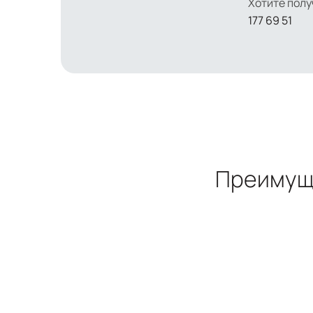
Хотите пол
177 69 51
Преимуще