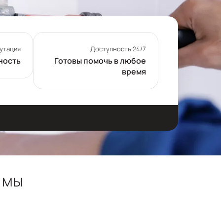
утация
Доступность 24/7
ность
Готовы помочь в любое
время
 мы