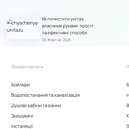
Як почистити унітаз
власними руками: прості
та ефективні способи
20 Жовтня, 2025
Основні послуги
П
Бойлери
Б
Водопостачання та каналізація
Н
Душові кабіни та ванни
В
Змішувачі
К
Інсталяції
0