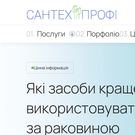
Послуги
Порфоліо
Ц
Цінна інформація
Які засоби кращ
використовуват
за раковиною