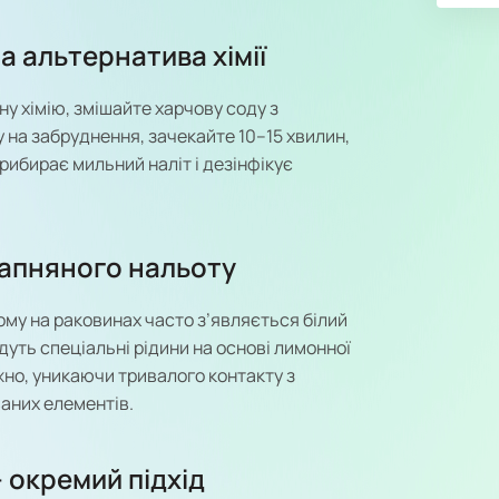
а альтернатива хімії
у хімію, змішайте харчову соду з
 на забруднення, зачекайте 10–15 хвилин,
рибирає мильний наліт і дезінфікує
вапняного нальоту
ому на раковинах часто з’являється білий
дуть спеціальні рідини на основі лимонної
жно, уникаючи тривалого контакту з
аних елементів.
— окремий підхід