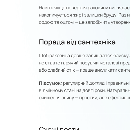
Навіть якщо поверхня раковини виглядає
накопичується жир і залишки бруду. Раз н
содою та оцтом — це запобіжить утворен
Порада від сантехніка
Щоб раковина довше залишалася блискучо
не ставте гарячий посуд чи металеві пре
або слабкий стік — краще викликати сант
Підсумок:
регулярний догляд і правильні
відмінному стані на довгі роки. Натуральн
очищення зливу — простий, але ефективни
Схожі пости