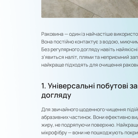
Раковина — один із найчастіше використо
Вона постійно контактує з водою, миючим
Без регулярного догляду навіть найякісн
з’явиться наліт, плями та неприємний запа
найкраще підходять для очищення раковин
1. Універсальні побутові 
догляду
Для звичайного щоденного чищення підійду
абразивних частинок. Вони ефективно ви
жиру, не подряпуючи поверхню. Найкраще
мікрофібру — вони не пошкоджують покрит