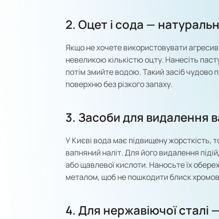
2. Оцет і сода — натуральн
Якщо не хочете використовувати агресивн
невеликою кількістю оцту. Нанесіть пасту
потім змийте водою. Такий засіб чудово п
поверхню без різкого запаху.
3. Засоби для видалення 
У Києві вода має підвищену жорсткість, т
вапняний наліт. Для його видалення підій
або щавлевої кислоти. Наносьте їх обере
металом, щоб не пошкодити блиск хромов
4. Для нержавіючої сталі 