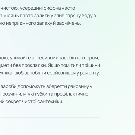
 чистою, усередині сифона часто
а місяць варто залити у злив гарячу воду з
ню неприємного запаху й засмічень.
ю, уникайте агресивних засобів із хлором,
дмети без прокладки. Якщо помітили тріщини
ехніка, щоб запобігти серйознішому ремонту.
 засоби допоможуть зберегти раковину у
і розчини, м’які губки та профілактичне
й секрет чистої сантехніки.