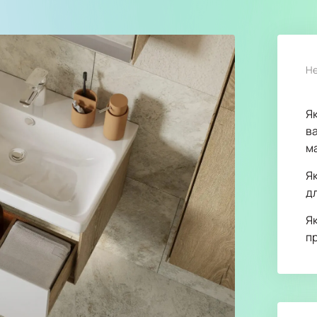
Не
Я
ва
м
Я
д
Я
п