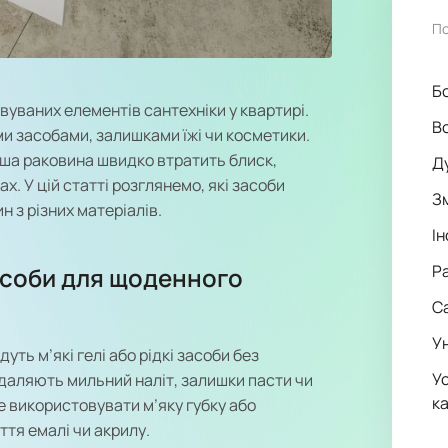
П
Б
вуваних елементів сантехніки у квартирі.
В
и засобами, залишками їжі чи косметики.
іша раковина швидко втратить блиск,
Ду
х. У цій статті розглянемо, які засоби
З
 з різних матеріалів.
Ін
Р
засоби для щоденного
С
У
ть м’які гелі або рідкі засоби без
У
даляють мильний наліт, залишки пасти чи
ка
 використовувати м’яку губку або
тя емалі чи акрилу.