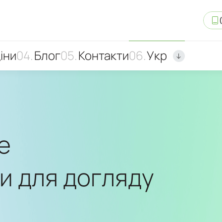
іни
Блог
Контакти
Укр
е
и для догляду