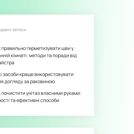
давні записи
к правильно герметизувати шви у
нній кімнаті: методи та поради від
айстра
кі засоби краще використовувати
ля догляду за раковиною
к почистити унітаз власними руками:
рості та ефективні способи