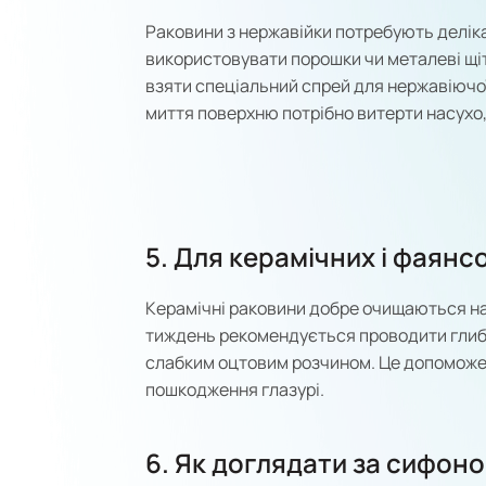
Раковини з нержавійки потребують делік
використовувати порошки чи металеві щі
взяти спеціальний спрей для нержавіючої 
миття поверхню потрібно витерти насухо,
5. Для керамічних і фаянс
Керамічні раковини добре очищаються на
тиждень рекомендується проводити гли
слабким оцтовим розчином. Це допоможе з
пошкодження глазурі.
6. Як доглядати за сифоно