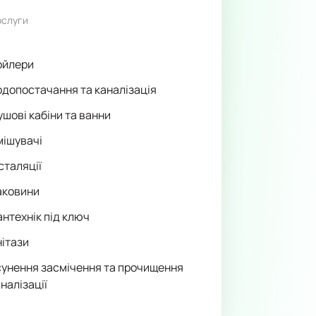
ослуги
ойлери
одопостачання та каналізація
шові кабіни та ванни
мішувачі
сталяції
аковини
антехнік під ключ
нітази
сунення засмічення та прочищення
налізації