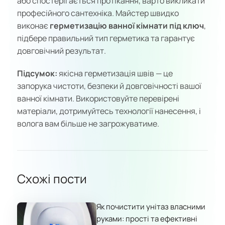
або спостерігається протікання, варто викликати
професійного сантехніка. Майстер швидко
виконає
герметизацію ванної кімнати під ключ
,
підбере правильний тип герметика та гарантує
довговічний результат.
Підсумок:
якісна герметизація швів — це
запорука чистоти, безпеки й довговічності вашої
ванної кімнати. Використовуйте перевірені
матеріали, дотримуйтесь технології нанесення, і
волога вам більше не загрожуватиме.
Схожі пости
Як почистити унітаз власними
руками: прості та ефективні