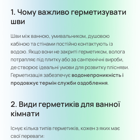
1. Чому важливо герметизувати
шви
Шви між ванною, умивальником, душовою
кабіною та стінами постійно контактують із
водою. Якщо вони не закриті герметиком, волога
потрапляє під плитку або за сантехнічні вироби,
де створює ідеальні умови для розвитку плісняви.
Герметизація забезпечує
водонепроникність і
продовжує термін служби оздоблення
.
2. Види герметиків для ванної
кімнати
Існує кілька типів герметиків, кожен з яких має
свої переваги: