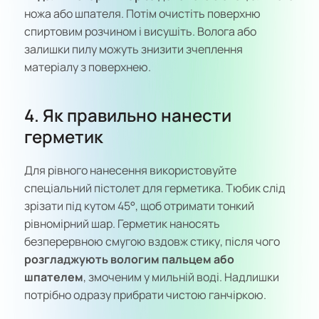
ножа або шпателя. Потім очистіть поверхню
спиртовим розчином і висушіть. Волога або
залишки пилу можуть знизити зчеплення
матеріалу з поверхнею.
4. Як правильно нанести
герметик
Для рівного нанесення використовуйте
спеціальний пістолет для герметика. Тюбик слід
зрізати під кутом 45°, щоб отримати тонкий
рівномірний шар. Герметик наносять
безперервною смугою вздовж стику, після чого
розгладжують вологим пальцем або
шпателем
, змоченим у мильній воді. Надлишки
потрібно одразу прибрати чистою ганчіркою.