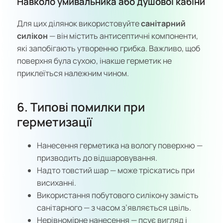
Навколо умивальника або душової кабіни
Для цих ділянок використовуйте
санітарний
силікон
— він містить антисептичні компоненти,
які запобігають утворенню грибка. Важливо, щоб
поверхня була сухою, інакше герметик не
приклеїться належним чином.
6. Типові помилки при
герметизації
Нанесення герметика на вологу поверхню —
призводить до відшаровування.
Надто товстий шар — може тріскатись при
висиханні.
Використання побутового силікону замість
санітарного — з часом з’являється цвіль.
Нерівномірне нанесення — псує вигляд і