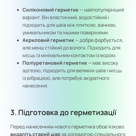
Силіконовий герметик
— найпопулярніший
варіант. Він еластичний, водостійкий і
підходить для швів між плиткою, ванною,
умивальником та іншими поверхнями.
Акриловий герметик
— добре фарбується,
але менш стійкий до вологи. Підходить для
місць із мінімальним контактом із водою.
Поліуретановий герметик
— має високу
адгезію, підходить для великих швів і місць
із вібрацією, але потребує акуратного
нанесення.
3. Підготовка до герметизації
Перед нанесенням нового герметика обов’язково
видаліть старий шар
за допомогою спеціального